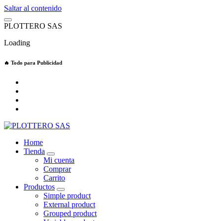
Saltar al contenido
P
L
O
T
T
E
R
O
S
A
S
Loading
🔥 Todo para Publicidad
Home
Tienda
Mi cuenta
Comprar
Carrito
Productos
Simple product
External product
Grouped product